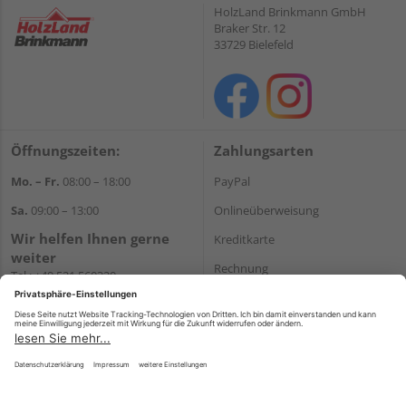
HolzLand Brinkmann GmbH
Braker Str. 12
33729 Bielefeld
Öffnungszeiten:
Zahlungsarten
Mo. – Fr.
08:00 – 18:00
PayPal
Sa.
09:00 – 13:00
Onlineüberweisung
Wir helfen Ihnen gerne
Kreditkarte
weiter
Rechnung
Tel.:
+49 521 560320
E-Mail:
shop@holzland-
*Bonität vorausgesetzt
brinkmann.de
Versand
Versandkosten