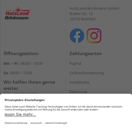
HolzLand Brinkmann GmbH
Braker Str. 12
33729 Bielefeld
Öffnungszeiten:
Zahlungsarten
Mo. – Fr.
08:00 – 18:00
PayPal
Sa.
09:00 – 13:00
Onlineüberweisung
Wir helfen Ihnen gerne
Kreditkarte
weiter
Rechnung
Tel.:
+49 521 560320
E-Mail:
shop@holzland-
*Bonität vorausgesetzt
brinkmann.de
Versand
Versandkosten