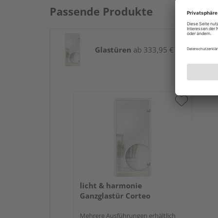
Passende Produkte
Glastüren
ab 333,95 € / Stk.
licht & harmonie
Ganzglastür Corteo
Mehrere Ausführungen erhältlich