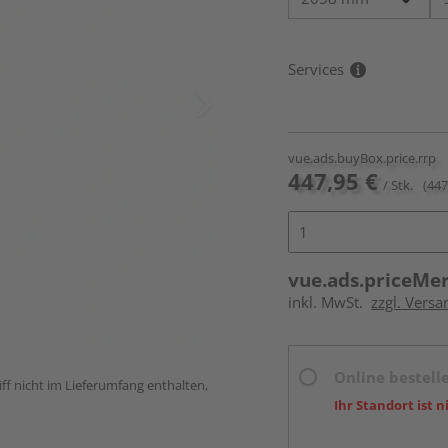
Services
vue.ads.buyBox.price.rrp
447,95 €
/ Stk.
(447
vue.ads.priceMe
inkl. MwSt.
zzgl. Versa
Online bestell
ff nicht im Lieferumfang enthalten,
Ihr Standort ist n