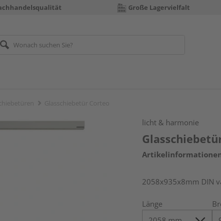
achhandelsqualität
Große Lagervielfalt
chiebetüren
Glasschiebetür Corteo
licht & harmonie
Glasschiebetü
Artikelinformatione
2058x935x8mm DIN vari
Länge
Br