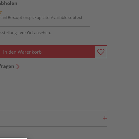
abholen
g:
antBox.option.pickup.laterAvailable.subtext
sstellung - vor Ort ansehen.
In den Warenkorb
fragen