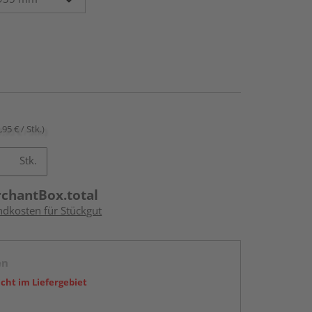
,95 € / Stk.)
Stk.
rchantBox.total
ndkosten für Stückgut
en
icht im Liefergebiet