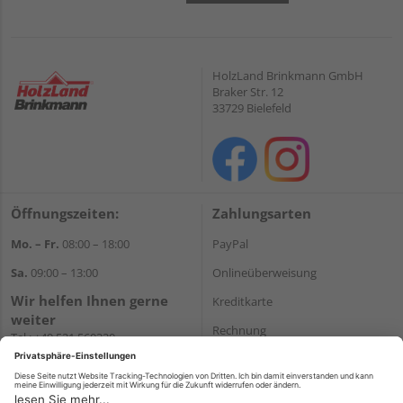
HolzLand Brinkmann GmbH
Braker Str. 12
33729 Bielefeld
Öffnungszeiten:
Zahlungsarten
Mo. – Fr.
08:00 – 18:00
PayPal
Sa.
09:00 – 13:00
Onlineüberweisung
Wir helfen Ihnen gerne
Kreditkarte
weiter
Rechnung
Tel.:
+49 521 560320
E-Mail:
shop@holzland-
*Bonität vorausgesetzt
brinkmann.de
Versand