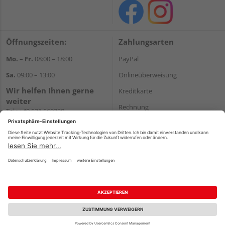
Öffnungszeiten:
Zahlungsarten
Mo. – Fr.
08:00 – 18:00
PayPal
Sa.
09:00 – 13:00
Onlineüberweisung
Wir helfen Ihnen gerne
Kreditkarte
weiter
Rechnung
Tel.:
+49 521 560320
E-Mail:
shop@holzland-
*Bonität vorausgesetzt
brinkmann.de
Versand
Versandkosten
Impressum
AGB
Widerruf
Datenschutz
Reservierungsbedingungen
Vertrag widerrufen
©
HolzLand GmbH