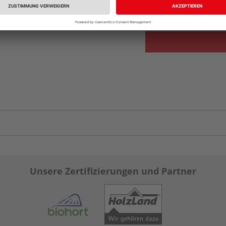
vue.ads.priceMerch
Unsere Zertifizierungen und Partner