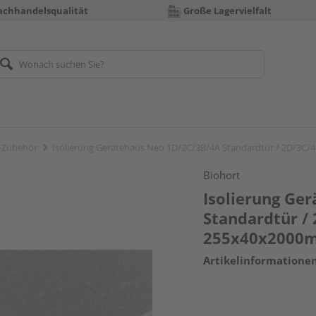
achhandelsqualität
Große Lagervielfalt
-Zubehör
Isolierung Gerätehaus Neo 1D/2C/3B/4A Standardtür / 2D/3C
Biohort
Isolierung Ge
Standardtür /
255x40x2000
Artikelinformatione