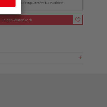
antBox.option.pickup.laterAvailable.subtext
In den Warenkorb