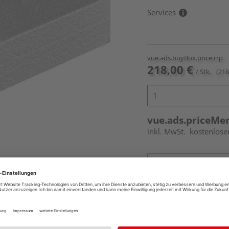
Services
vue.ads.buyBox.price.rrp
218,00 €
/ Stk.
(218
vue.ads.priceMe
inkl. MwSt.
kostenlose
Online bestell
Ihr Standort ist n
Beim Händler 
Auf Vorbestellun