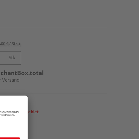
,00 € / Stk.)
Stk.
rchantBox.total
r Versand
en
icht im Liefergebiet
abholen
g: