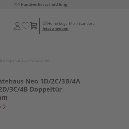
Handwerkervermittlung
Mein Standort:
Jetzt angeben
/4B Doppeltür 255x40x2000mm
rätehaus Neo 1D/2C/3B/4A
 2D/3C/4B Doppeltür
mm
n