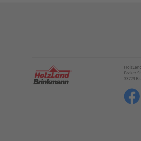
HolzLan
Braker St
33729 Bie