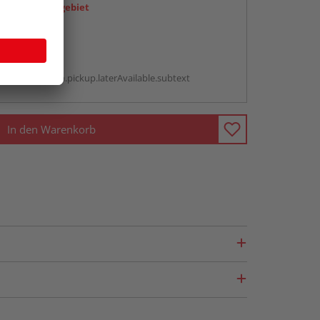
icht im Liefergebiet
abholen
g:
antBox.option.pickup.laterAvailable.subtext
In den Warenkorb