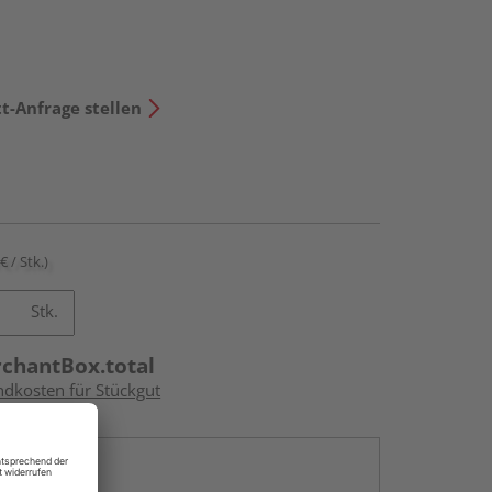
t-Anfrage stellen
€ / Stk.)
Stk.
rchantBox.total
ndkosten für Stückgut
en