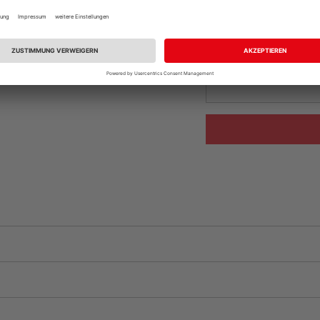
Ihr Standort ist n
Beim Händler 
Auf Vorbestellun
vue.ads.priceMerch