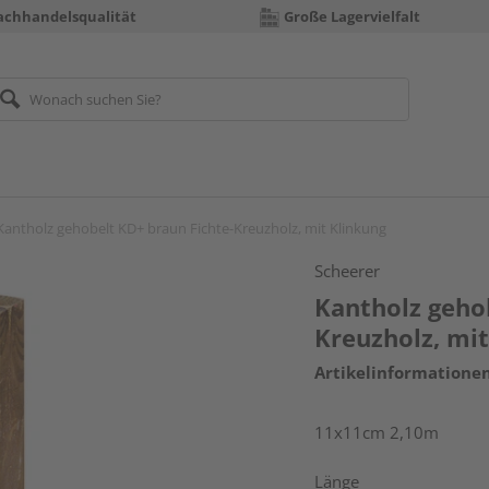
achhandelsqualität
Große Lagervielfalt
Kantholz gehobelt KD+ braun Fichte-Kreuzholz, mit Klinkung
Scheerer
Kantholz geho
Kreuzholz, mi
Artikelinformatione
11x11cm 2,10m
Länge