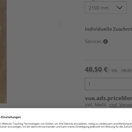
Individuelle Zuschnit
Services
48,50 €
/ Stk.
(48,50 
vue.ads.priceMe
inkl. MwSt.
zzgl. Versa
Online bestell