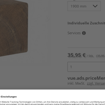
Individuelle Zuschnit
Services
35,95 €
/ Stk.
(35,95 
vue.ads.priceMe
inkl. MwSt.
zzgl. Versa
Online bestell