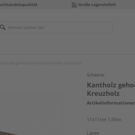
achhandelsqualität
Große Lagervielfalt
Kantholz gehobelt KD+ braun Kiefer-Kreuzholz
Scheerer
Kantholz geho
Kreuzholz
Artikelinformatione
11x11cm 1,90m
Länge