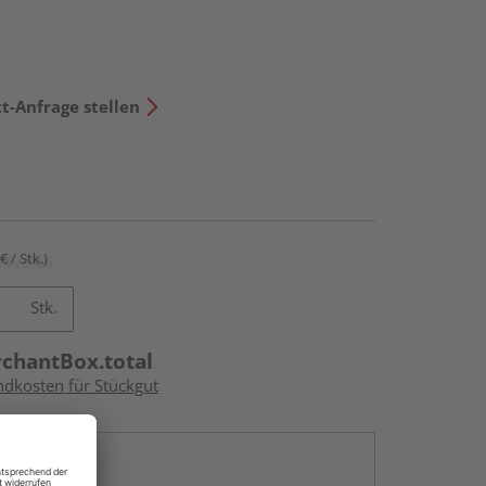
t-Anfrage stellen
€ / Stk.)
Stk.
rchantBox.total
ndkosten für Stückgut
en