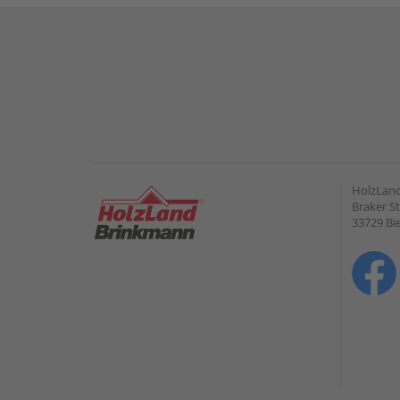
HolzLan
Braker St
33729 Bie