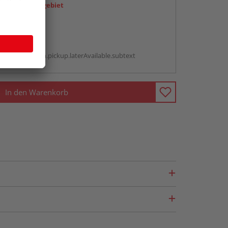
icht im Liefergebiet
abholen
g:
antBox.option.pickup.laterAvailable.subtext
In den Warenkorb