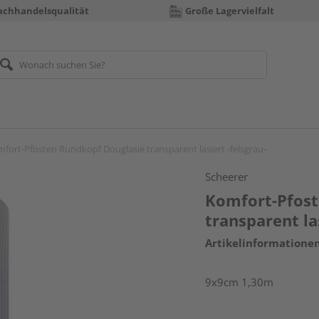
achhandelsqualität
Große Lagervielfalt
fort-Pfosten Rundkopf Douglasie transparent lasiert -felsgrau-
Scheerer
Komfort-Pfost
transparent las
Artikelinformatione
9x9cm 1,30m