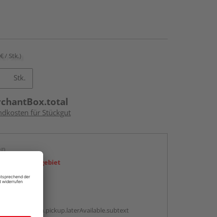
€ / Stk.)
Stk.
rchantBox.total
ndkosten für Stückgut
en
icht im Liefergebiet
abholen
g:
antBox.option.pickup.laterAvailable.subtext