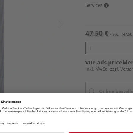
Services
47,50 €
/ Stk.
(47,50 
vue.ads.priceMe
inkl. MwSt.
zzgl. Versa
Online bestell
Ihr Standort ist n
Beim Händler 
Auf Vorbestellun
vue.ads.priceMerch