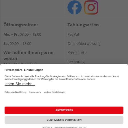
Öffnungszeiten:
Zahlungsarten
Mo. – Fr.
08:00 – 18:00
PayPal
Sa.
09:00 – 13:00
Onlineüberweisung
Wir helfen Ihnen gerne
Kreditkarte
weiter
Rechnung
Tel.:
+49 521 560320
E-Mail:
shop@holzland-
*Bonität vorausgesetzt
brinkmann.de
Versand
Versandkosten
Impressum
AGB
Widerruf
Datenschutz
Reservierungsbedingungen
Vertrag widerrufen
©
HolzLand GmbH