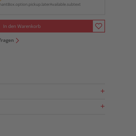
antBox.option.pickup.laterAvailable.subtext
In den Warenkorb
fragen