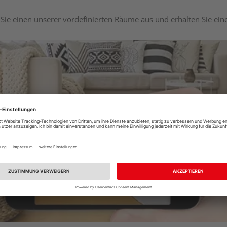
Sie einen unserer vordefinierten Räume aus und erhalten Sie ei
Raumplaner