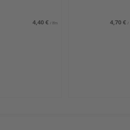
iß glänzend DF
weiß glänzend DF
4,40 €
4,70 €
/ lfm
/