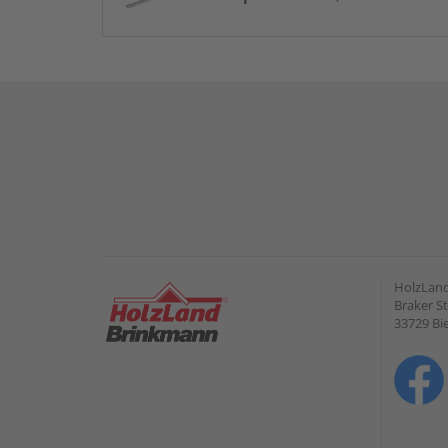
HolzLan
Braker St
33729 Bie