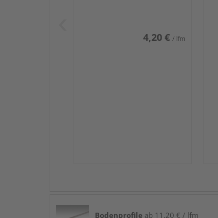
Weiß DF (RAL 9016)
we
4,20 €
/ lfm
Bodenprofile
ab 11,20 € / lfm