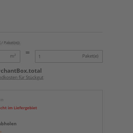
€ / Paket(e))
m²
Paket(e)
rchantBox.total
ndkosten für Stückgut
en
icht im Liefergebiet
abholen
g: