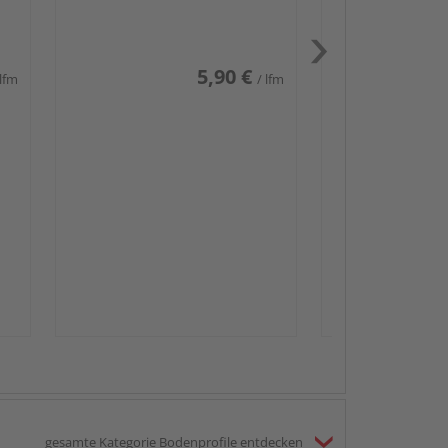
weiß glänzend DF
5,90 €
 lfm
/ lfm
Passendes Zube
Sockelleis
gesamte Kategorie Bodenprofile entdecken