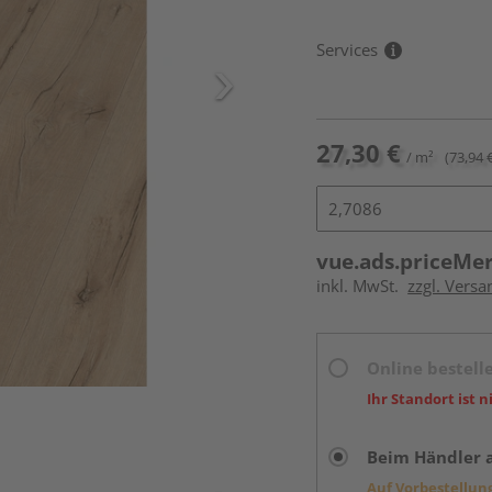
Services
27,30 €
/ m²
(73,94 
vue.ads.priceMe
inkl. MwSt.
zzgl. Versa
Online bestell
Ihr Standort ist n
Beim Händler 
Auf Vorbestellun