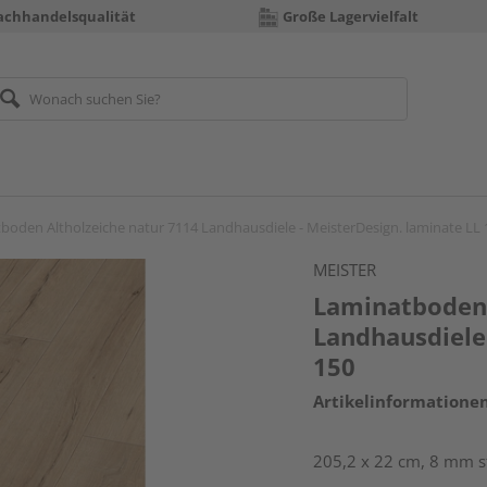
achhandelsqualität
Große Lagervielfalt
boden Altholzeiche natur 7114 Landhausdiele - MeisterDesign. laminate LL 
MEISTER
Laminatboden 
Landhausdiele 
150
Artikelinformatione
205,2 x 22 cm, 8 mm s