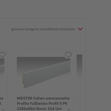
gesamte Kategorie Sockelleisten entdecken
MEISTER Folie
Profile Fußleist
2380x50x18mm
Anthrazit DF
te
MEISTER Folien-ummantelte
K
Profile Fußleiste Profil 9 PK
2380x80x18mm 324 Uni