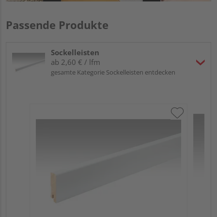
Passende Produkte
Sockelleisten
ab 2,60 € / lfm
gesamte Kategorie Sockelleisten entdecken
ME
Fu
32