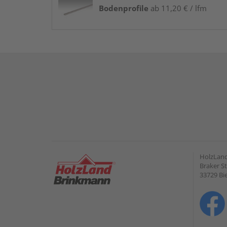
Bodenprofile
ab 11,20 € / lfm
HolzLan
Braker St
33729 Bie