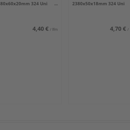
380x60x20mm 324 Uni
2380x50x18mm 324 Uni
iß glänzend DF
weiß glänzend DF
4,40 €
4,70 €
/ lfm
/