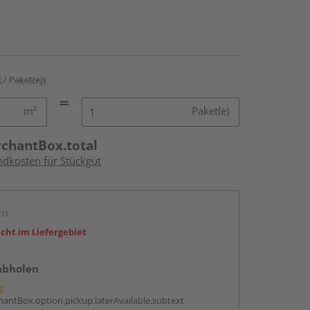
€ / Paket(e))
m²
Paket(e)
rchantBox.total
ndkosten für Stückgut
en
icht im Liefergebiet
abholen
g:
antBox.option.pickup.laterAvailable.subtext