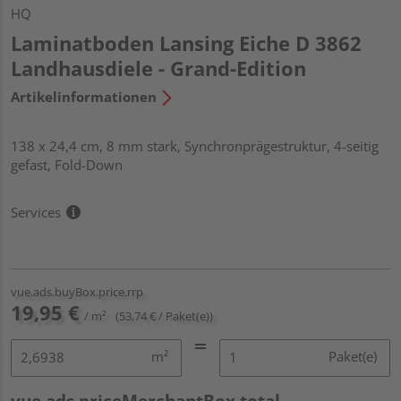
HQ
Laminatboden Lansing Eiche D 3862
Landhausdiele - Grand-Edition
Artikelinformationen
138 x 24,4 cm, 8 mm stark, Synchronprägestruktur, 4-seitig
gefast, Fold-Down
Services
vue.ads.buyBox.price.rrp
19,95 €
/ m²
(53,74 € / Paket(e))
m²
Paket(e)
vue.ads.priceMerchantBox.total