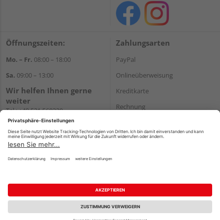
Öffnungszeiten:
Zahlungsarten
Mo. – Fr.
08:00 – 18:00
PayPal
Sa.
09:00 – 13:00
Onlineüberweisung
Wir helfen Ihnen gerne
Kreditkarte
weiter
Rechnung
Tel.:
+49 521 560320
E-Mail:
shop@holzland-
*Bonität vorausgesetzt
brinkmann.de
Versand
Versandkosten
Impressum
AGB
Widerruf
Datenschutz
Reservierungsbedingungen
Vertrag widerrufen
©
HolzLand GmbH