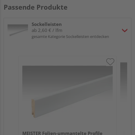
Passende Produkte
Sockelleisten
ab 2,60 € / lfm
gesamte Kategorie Sockelleisten entdecken
ME
Fu
32
MEISTER Folien-ummantelte Profile