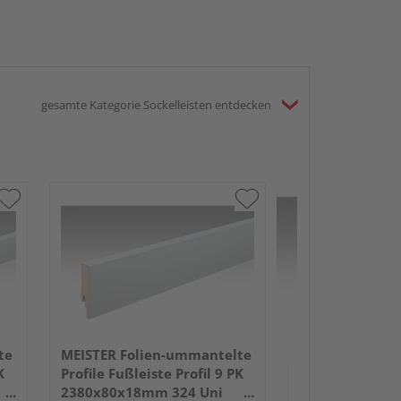
gesamte Kategorie Sockelleisten entdecken
MEISTER Folie
Profile Fußleist
2380x50x18mm
Anthrazit DF
te
MEISTER Folien-ummantelte
K
Profile Fußleiste Profil 9 PK
2380x80x18mm 324 Uni