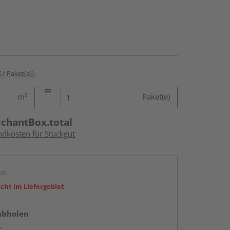
€ / Paket(e))
m²
Paket(e)
rchantBox.total
ndkosten für Stückgut
en
icht im Liefergebiet
abholen
g: