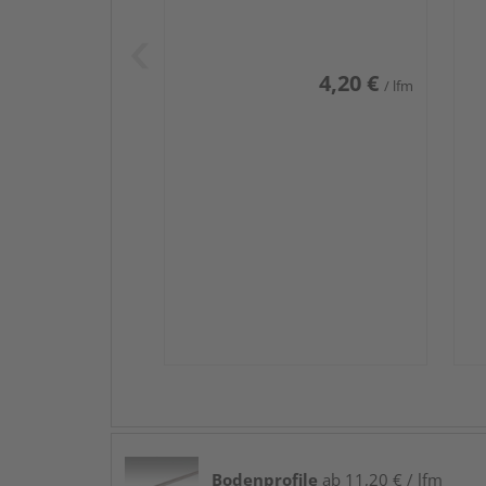
Weiß DF (RAL 9016)
we
4,20 €
/ lfm
Bodenprofile
ab 11,20 € / lfm