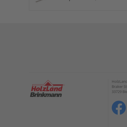
HolzLan
Braker St
33729 Bie