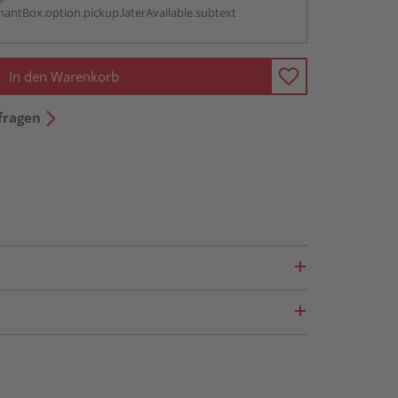
antBox.option.pickup.laterAvailable.subtext
In den Warenkorb
fragen