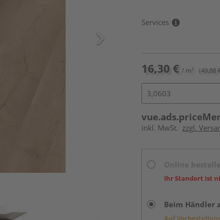
Services
16,30 €
/ m²
(49,88 
vue.ads.priceMe
inkl. MwSt.
zzgl. Versa
Online bestell
Ihr Standort ist n
Beim Händler 
Auf Vorbestellun