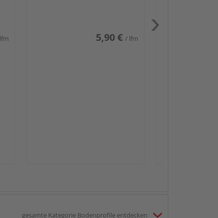
weiß glänzend DF
5,90 €
 lfm
/ lfm
Passendes Zube
Sockelleis
gesamte Kategorie Bodenprofile entdecken