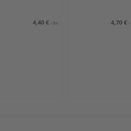
iß glänzend DF
weiß glänzend DF
4,40 €
4,70 €
/ lfm
/