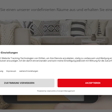
Sie einen unserer vordefinierten Räume aus und erhalten Sie ei
Raumplaner