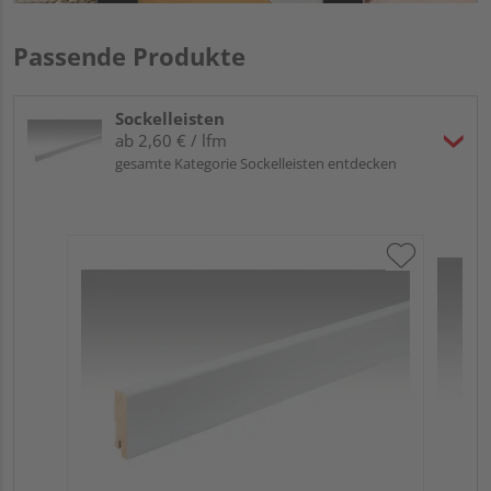
Passende Produkte
Sockelleisten
ab 2,60 € / lfm
gesamte Kategorie Sockelleisten entdecken
ME
Fu
32