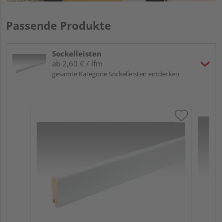
Passende Produkte
Sockelleisten
ab 2,60 € / lfm
gesamte Kategorie Sockelleisten entdecken
ME
Fu
32