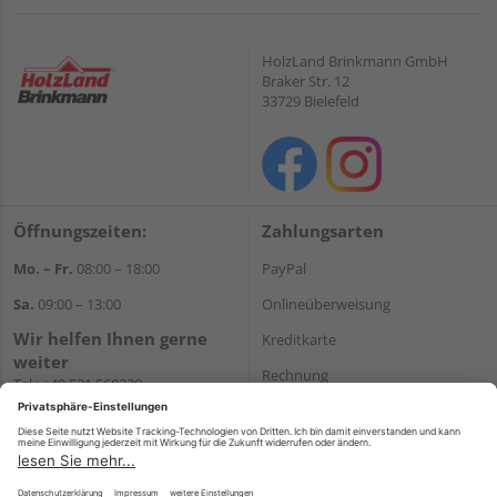
HolzLand Brinkmann GmbH
Braker Str. 12
33729 Bielefeld
Öffnungszeiten:
Zahlungsarten
Mo. – Fr.
08:00 – 18:00
PayPal
Sa.
09:00 – 13:00
Onlineüberweisung
Wir helfen Ihnen gerne
Kreditkarte
weiter
Rechnung
Tel.:
+49 521 560320
E-Mail:
shop@holzland-
*Bonität vorausgesetzt
brinkmann.de
Versand
Versandkosten