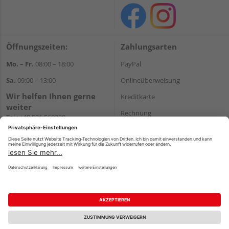
Öffnungszeiten:
Zahlungsarten
Mo. – Fr.
08:00 – 18:00
PayPal
Sa.
09:00 – 13:00
Onlineüberweisung
Wir helfen Ihnen gerne
Kreditkarte
weiter
Rechnung
Tel.:
+49 521 560320
E-Mail:
shop@holzland-
*Bonität vorausgesetzt
brinkmann.de
Versand
Versandkosten
Impressum
AGB
Widerruf
Datenschutz
Reservierungsbedingungen
Vertrag widerrufen