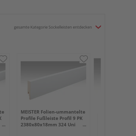
gesamte Kategorie Sockelleisten entdecken
MEISTER Folie
Profile Fußleist
2380x50x18mm
Anthrazit DF
te
MEISTER Folien-ummantelte
K
Profile Fußleiste Profil 9 PK
2380x80x18mm 324 Uni
weiß glänzend DF