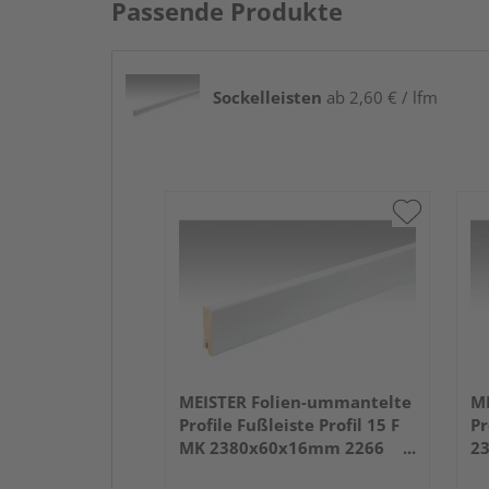
Passende Produkte
Sockelleisten
ab 2,60 € / lfm
MEISTER Folien-ummantelte
ME
Profile Fußleiste Profil 15 F
Pr
MK 2380x60x16mm 2266
2
Weiß DF (RAL 9016)
we