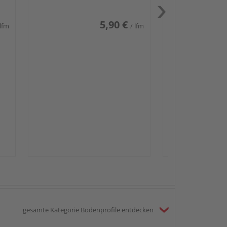
5,90 €
 lfm
/ lfm
Passendes Zube
Sockelleis
gesamte Kategorie Bodenprofile entdecken