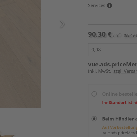
Services
90,30 €
/ m²
(88,49 
vue.ads.priceMe
inkl. MwSt.
zzgl. Versa
Online bestell
Ihr Standort ist n
Beim Händler 
Auf Vorbestellun
vue.ads.priceMerch