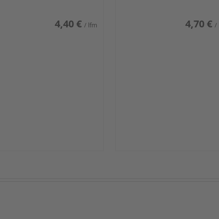
4,40 €
4,70 €
/ lfm
/