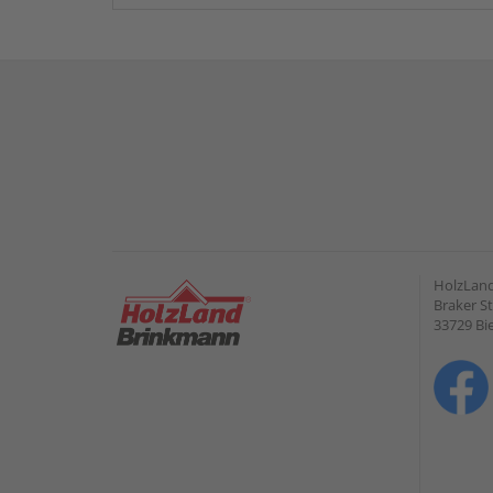
HolzLan
Braker St
33729 Bie