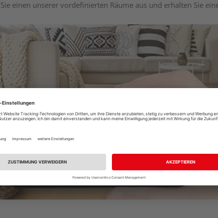
Sie einen unserer vordefinierten Räume aus und erhalten Sie ei
Raumplaner