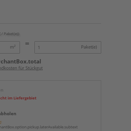
€ / Paket(e))
m²
Paket(e)
rchantBox.total
ndkosten für Stückgut
en
icht im Liefergebiet
abholen
g:
antBox.option.pickup.laterAvailable.subtext