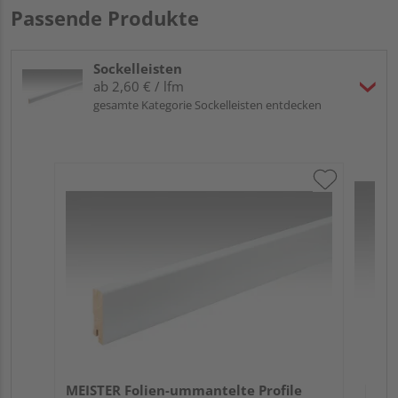
Passende Produkte
Sockelleisten
ab 2,60 € / lfm
gesamte Kategorie Sockelleisten entdecken
ME
Fu
32
MEISTER Folien-ummantelte Profile