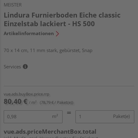
MEISTER
Lindura Furnierboden Eiche classic
Einzelstab lackiert - HS 500
Artikelinformationen
70 x 14 cm, 11 mm stark, gebürstet, Snap
Services
vue.ads.buyBox.price.rrp
80,40 €
/ m²
(78,79 € / Paket(e))
m²
Paket(e)
vue.ads.priceMerchantBox.total