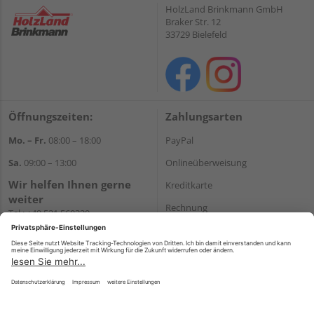
HolzLand Brinkmann GmbH
Braker Str. 12
33729 Bielefeld
Öffnungszeiten:
Zahlungsarten
Mo. – Fr.
08:00 – 18:00
PayPal
Sa.
09:00 – 13:00
Onlineüberweisung
Wir helfen Ihnen gerne
Kreditkarte
weiter
Rechnung
Tel.:
+49 521 560320
E-Mail:
shop@holzland-
*Bonität vorausgesetzt
brinkmann.de
Versand
Versandkosten