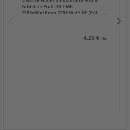
MEISTER Folien-ummantelte Profile
Fußleiste Profil 15 F MK
2380x60x16mm 2266 Weiß DF (RAL
9016)
4,20 €
/ lfm