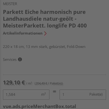
MEISTER
Parkett Eiche harmonisch pure
Landhausdiele natur-geölt -
MeisterParkett. longlife PD 400
Artikelinformationen
220 x 18 cm, 13 mm stark, gebürstet, Fold-Down
Services
129,10 €
/ m²
(204,49 € / Paket(e))
m²
Paket(e)
vue.ads.priceMerchantBox.total