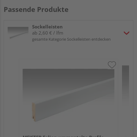
Passende Produkte
Sockelleisten
ab 2,60 € / lfm
gesamte Kategorie Sockelleisten entdecken
ME
Fu
32