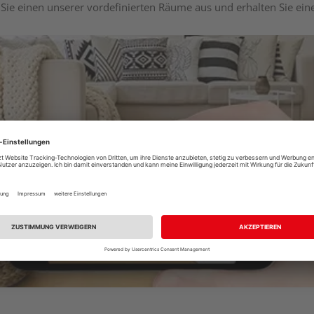
Sie einen unserer vordefinierten Räume aus und erhalten Sie ei
Raumplaner