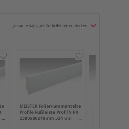
gesamte Kategorie Sockelleisten entdecken
MEISTER Folie
Profile Fußleist
2380x50x18mm
Anthrazit DF
te
MEISTER Folien-ummantelte
K
Profile Fußleiste Profil 9 PK
2380x80x18mm 324 Uni
weiß glänzend DF