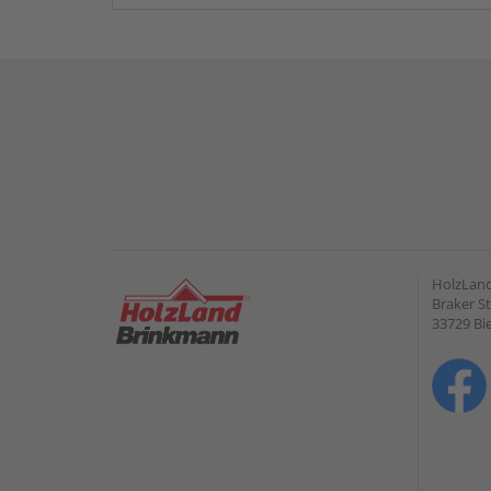
HolzLan
Braker St
33729 Bie