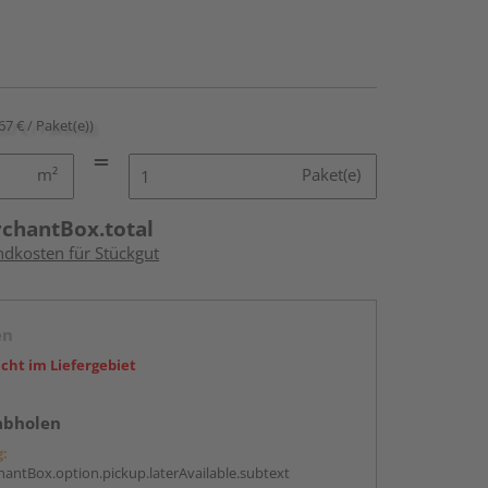
67 € / Paket(e))
m²
Paket(e)
rchantBox.total
ndkosten für Stückgut
en
icht im Liefergebiet
abholen
g:
antBox.option.pickup.laterAvailable.subtext