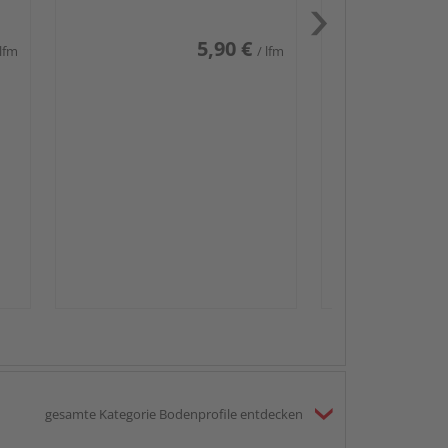
5,90 €
 lfm
/ lfm
Passendes Zube
Sockelleis
gesamte Kategorie Bodenprofile entdecken