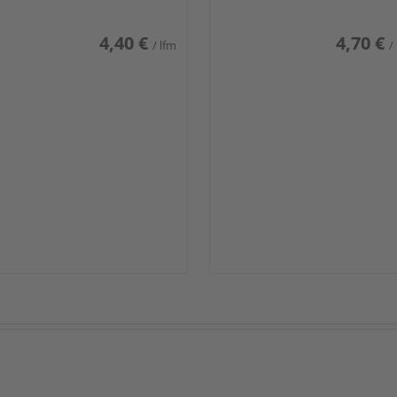
4,40 €
4,70 €
/ lfm
/