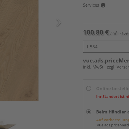
Services
100,80 €
/ m²
(159,
vue.ads.priceMe
inkl. MwSt.
zzgl. Versa
Online bestell
Ihr Standort ist n
Beim Händler 
Auf Vorbestellun
vue.ads.priceMerch