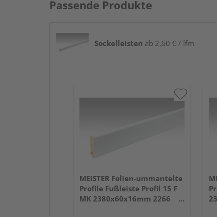
Passende Produkte
Sockelleisten
ab 2,60 € / lfm
MEISTER Folien-ummantelte
ME
Profile Fußleiste Profil 15 F
Pr
MK 2380x60x16mm 2266
2
Weiß DF (RAL 9016)
we