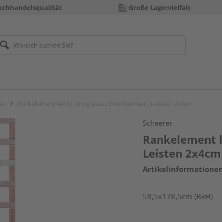
achhandelsqualität
Große Lagervielfalt
er
Rankelement leicht Douglasie, ohne Rahmen, Leisten 2x4cm
Scheerer
Rankelement l
Leisten 2x4cm
Artikelinformatione
58,5x178,5cm (BxH)