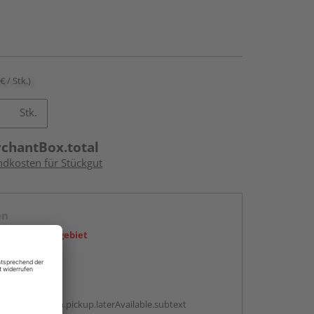
€ / Stk.)
Stk.
rchantBox.total
ndkosten für Stückgut
en
icht im Liefergebiet
abholen
g:
antBox.option.pickup.laterAvailable.subtext