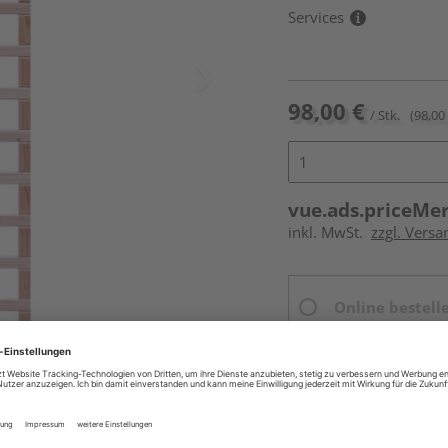
Services
98,00 €
/ Stk.
(98,00 
vue.ads.priceMe
inkl. MwSt.
zzgl. Versa
Online bestell
Ihr Standort ist n
Beim Händler 
Auf Vorbestellun
vue.ads.priceMerch