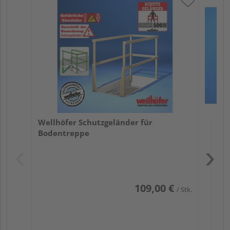
Wel
Sch
Wellhöfer Schutzgeländer für
Bodentreppe
Pas
109,00 €
/ Stk.