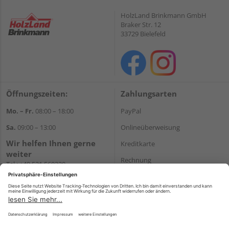
HolzLand Brinkmann GmbH
Braker Str. 12
33729 Bielefeld
Öffnungszeiten:
Zahlungsarten
Mo. – Fr.
08:00 – 18:00
PayPal
Sa.
09:00 – 13:00
Onlineüberweisung
Wir helfen Ihnen gerne
Kreditkarte
weiter
Rechnung
Tel.:
+49 521 560320
E-Mail:
shop@holzland-
*Bonität vorausgesetzt
brinkmann.de
Versand
Versandkosten