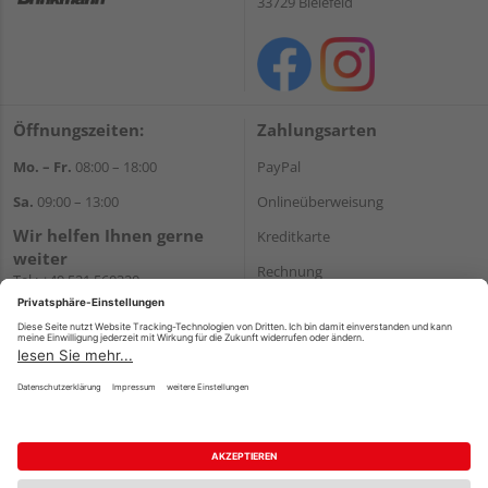
33729 Bielefeld
Öffnungszeiten:
Zahlungsarten
Mo. – Fr.
08:00 – 18:00
PayPal
Sa.
09:00 – 13:00
Onlineüberweisung
Wir helfen Ihnen gerne
Kreditkarte
weiter
Rechnung
Tel.:
+49 521 560320
E-Mail:
shop@holzland-
*Bonität vorausgesetzt
brinkmann.de
Versand
Versandkosten
Impressum
AGB
Widerruf
Datenschutz
Reservierungsbedingungen
Vertrag widerrufen