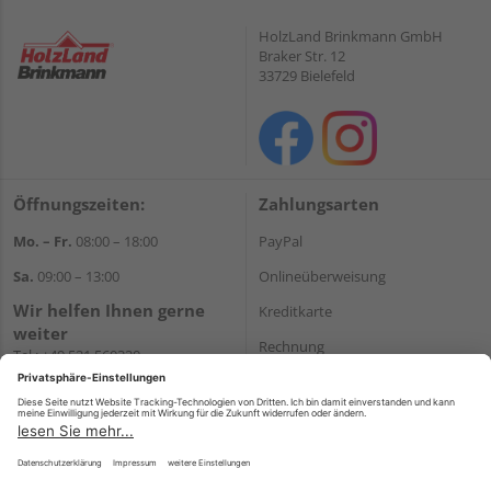
HolzLand Brinkmann GmbH
Braker Str. 12
33729 Bielefeld
Öffnungszeiten:
Zahlungsarten
Mo. – Fr.
08:00 – 18:00
PayPal
Sa.
09:00 – 13:00
Onlineüberweisung
Wir helfen Ihnen gerne
Kreditkarte
weiter
Rechnung
Tel.:
+49 521 560320
E-Mail:
shop@holzland-
*Bonität vorausgesetzt
brinkmann.de
Versand
Versandkosten