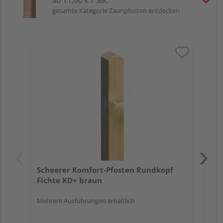
gesamte Kategorie Zaunpfosten entdecken
Sc
gef
Meh
Scheerer Komfort-Pfosten Rundkopf
Fichte KD+ braun
Mehrere Ausführungen erhältlich