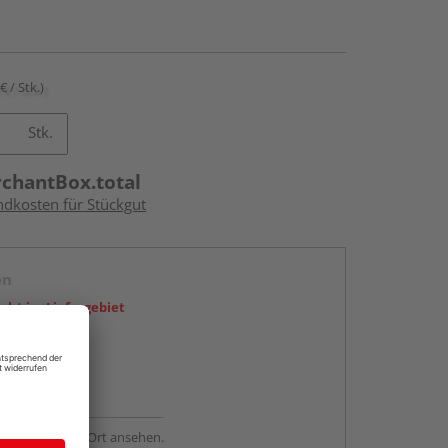
€ / Stk.)
Stk.
rchantBox.total
ndkosten für Stückgut
en
icht im Liefergebiet
abholen
ng möglich
sstellung - vor Ort ansehen.