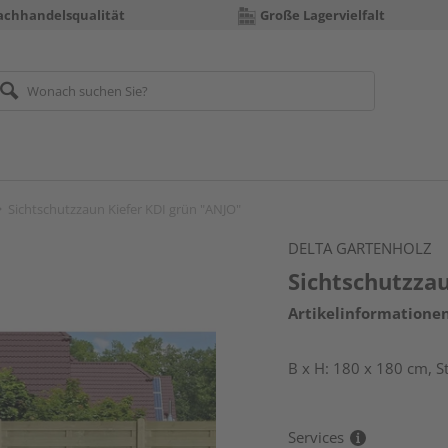
achhandelsqualität
Große Lagervielfalt
Sichtschutzzaun Kiefer KDI grün "ANJO"
DELTA GARTENHOLZ
Sichtschutzza
Artikelinformatione
B x H: 180 x 180 cm, 
Services