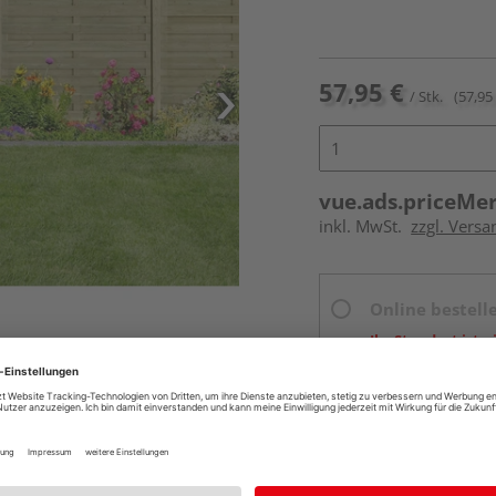
57,95 €
/ Stk.
(57,95 
vue.ads.priceMe
inkl. MwSt.
zzgl. Versa
Online bestell
Ihr Standort ist n
Beim Händler 
rumfang enthalten.
Auf Lager:
Abholu
Verfügbar in der Au