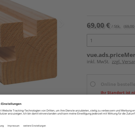
69,00 €
/ Stk.
(69,00 
vue.ads.priceMe
inkl. MwSt.
zzgl. Vers
Online bestell
Ihr Standort ist n
Beim Händler 
Auf Vorbestellun
vue.ads.priceMerch