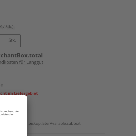
€ / Stk.)
Stk.
rchantBox.total
andkosten für Langgut
en
icht im Liefergebiet
abholen
g:
antBox.option.pickup.laterAvailable.subtext