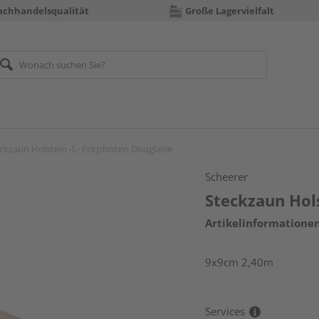
achhandelsqualität
Große Lagervielfalt
ckzaun Holstein -L- Eckpfosten Douglasie
Scheerer
Steckzaun Hols
Artikelinformatione
9x9cm 2,40m
Services