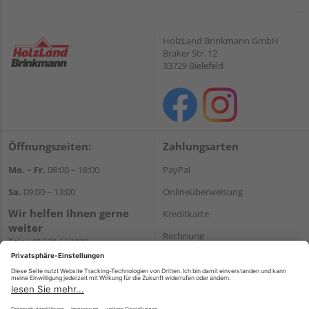
HolzLand Brinkmann GmbH
Braker Str. 12
33729 Bielefeld
Öffnungszeiten:
Zahlungsarten
Mo. – Fr.
08:00 – 18:00
PayPal
Sa.
09:00 – 13:00
Onlineüberweisung
Wir helfen Ihnen gerne
Kreditkarte
weiter
Rechnung
Tel.:
+49 521 560320
E-Mail:
shop@holzland-
*Bonität vorausgesetzt
brinkmann.de
Versand
Versandkosten