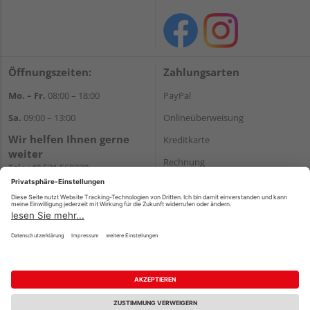
Öffnungszeiten:
Zahlungsarten
Mo. – Fr.
08:00 – 18:00
PayPal
Sa.
09:00 – 13:00
Onlineüberweisung
Wir helfen Ihnen gerne
Kreditkarte
weiter
Rechnung
Tel.:
+49 521 560320
E-Mail:
shop@holzland-
*Bonität vorausgesetzt
brinkmann.de
Versand
Versandkosten
Impressum
AGB
Widerruf
Datenschutz
Reservierungsbedingungen
Vertrag widerrufen