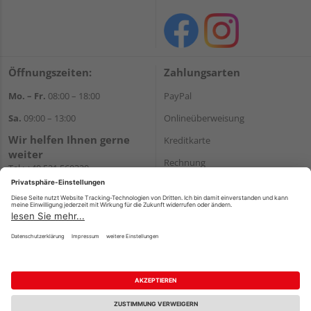
Öffnungszeiten:
Zahlungsarten
Mo. – Fr.
08:00 – 18:00
PayPal
Sa.
09:00 – 13:00
Onlineüberweisung
Wir helfen Ihnen gerne
Kreditkarte
weiter
Rechnung
Tel.:
+49 521 560320
E-Mail:
shop@holzland-
*Bonität vorausgesetzt
brinkmann.de
Versand
Versandkosten
Impressum
AGB
Widerruf
Datenschutz
Reservierungsbedingungen
Vertrag widerrufen