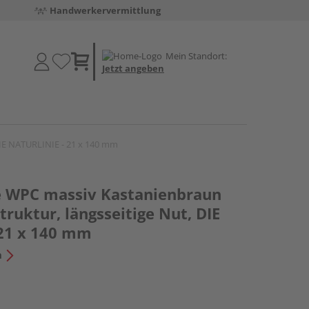
Handwerkervermittlung
Mein Standort:
Jetzt angeben
DIE NATURLINIE - 21 x 140 mm
e WPC massiv Kastanienbraun
truktur, längsseitige Nut, DIE
21 x 140 mm
n