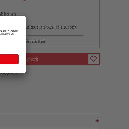
abholen
g:
antBox.option.pickup.laterAvailable.subtext
sstellung - vor Ort ansehen.
In den Warenkorb
fragen