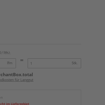
€ / Stk.)
lfm
Stk.
rchantBox.total
andkosten für Langgut
en
icht im Liefergebiet