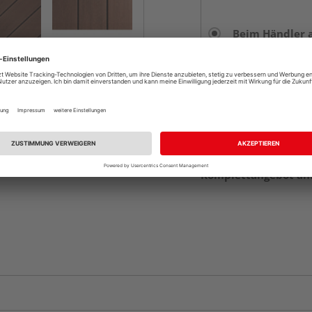
Beim Händler 
Auf Vorbestellun
vue.ads.priceMerch
Verfügbar in der Au
Komplettangebot an