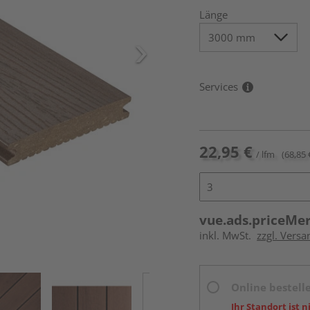
Länge
Services
22,95 €
/ lfm
(68,85 
vue.ads.priceMe
inkl. MwSt.
zzgl. Vers
Online bestell
Ihr Standort ist n