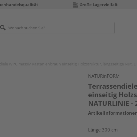
achhandelsqualität
Große Lagervielfalt
diele WPC massiv Kastanienbraun einseitig Holzstruktur, längsseitige Nut, 
NATURinFORM
Terrassendiel
einseitig Holzs
NATURLINIE - 
Artikelinformatione
Länge 300 cm