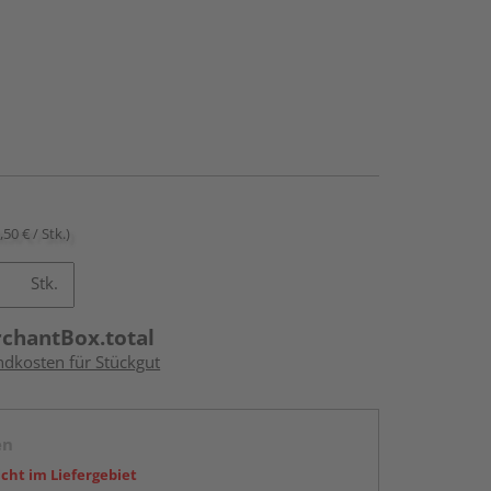
,50 € / Stk.)
Stk.
rchantBox.total
ndkosten für Stückgut
en
icht im Liefergebiet