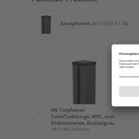
Zaunpfosten
ab 110,95 € / Stk.
HQ Torpfosten
Tudo/TudoLargo, WPC, zum
Einbetonieren, Dunkelgrau
100 x 100 x 2400 mm