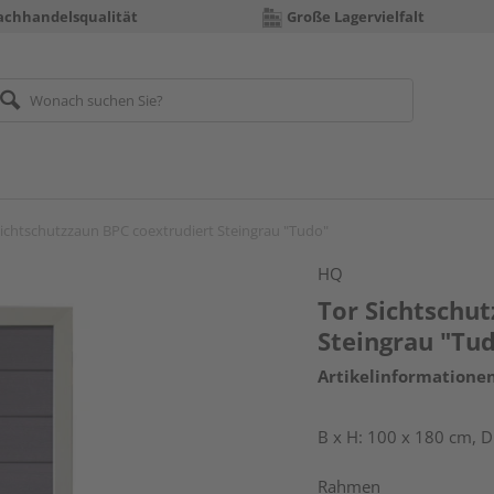
achhandelsqualität
Große Lagervielfalt
Sichtschutzzaun BPC coextrudiert Steingrau "Tudo"
HQ
Tor Sichtschu
Steingrau "Tu
Artikelinformatione
B x H: 100 x 180 cm, 
Rahmen