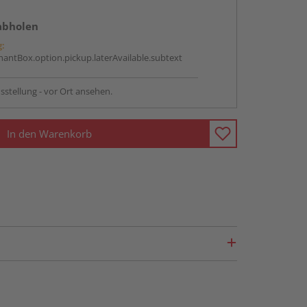
abholen
g:
antBox.option.pickup.laterAvailable.subtext
sstellung - vor Ort ansehen.
In den Warenkorb