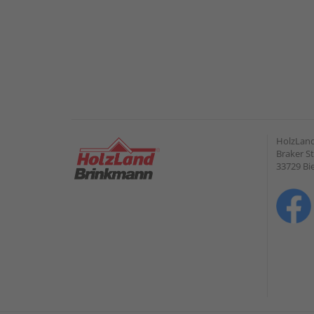
HolzLan
Braker St
33729 Bie