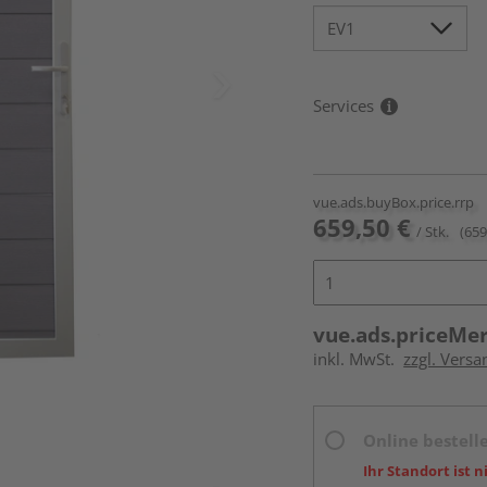
Services
vue.ads.buyBox.price.rrp
659,50 €
/ Stk.
(659
vue.ads.priceMe
inkl. MwSt.
zzgl. Versa
Online bestell
Ihr Standort ist n