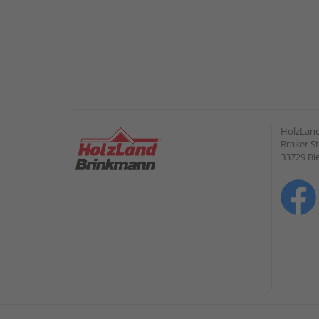
HolzLan
Braker St
33729 Bie