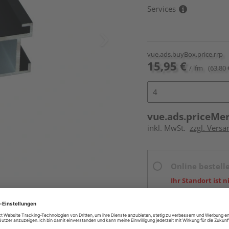
Services
vue.ads.buyBox.price.rrp
15,95 €
/ lfm
(63,80 
vue.ads.priceMe
inkl. MwSt.
zzgl. Vers
Online bestell
Ihr Standort ist n
Beim Händler 
Auf Lager:
Abholu