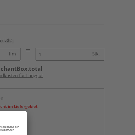
€ / Stk.)
lfm
Stk.
rchantBox.total
andkosten für Langgut
en
icht im Liefergebiet
abholen
ng möglich