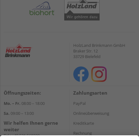
HolzLand Brinkmann GmbH
Braker Str. 12
33729 Bielefeld
Öffnungszeiten:
Zahlungsarten
Mo. – Fr.
08:00 – 18:00
PayPal
Sa.
09:00 – 13:00
Onlineüberweisung
Wir helfen Ihnen gerne
Kreditkarte
weiter
Rechnung
Tel.:
+49 521 560320