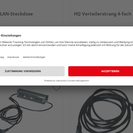
LAN-Steckdose
HQ Verteilerstrang 4-fach
65,95 €
24,95 
/ Stk.