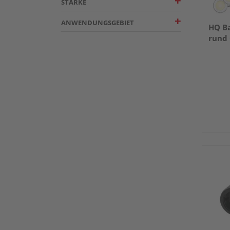
STÄRKE
ANWENDUNGSGEBIET
HQ Ba
rund