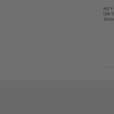
HQ Y-
LED T
20cm