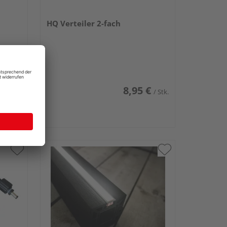
HQ Verteiler 2-fach
€
8,95 €
/ Stk.
/ Stk.