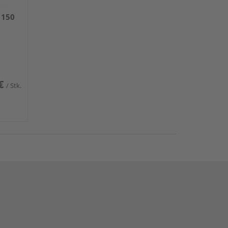
 150
€
/ Stk.