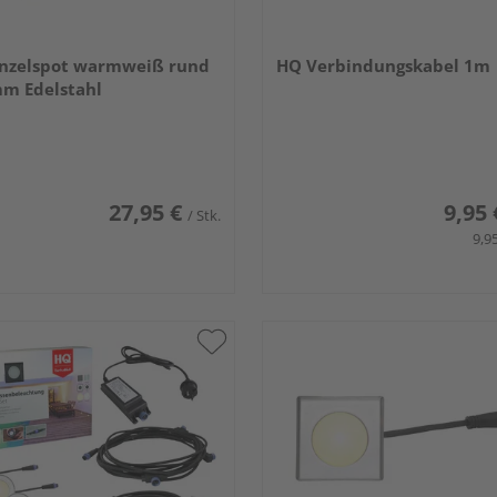
inzelspot warmweiß rund
HQ Verbindungskabel 1m
m Edelstahl
27,95 €
9,95 
/ Stk.
9,95