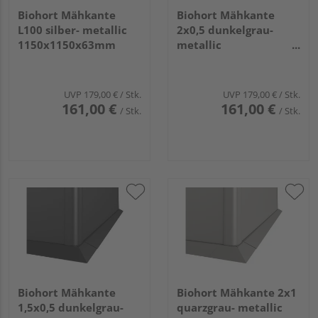
Biohort Mähkante
Biohort Mähkante
L100 silber- metallic
2x0,5 dunkelgrau-
1150x1150x63mm
metallic
2140x664x63mm
UVP
179,00 €
/ Stk.
UVP
179,00 €
/ Stk.
161,00 €
161,00 €
/ Stk.
/ Stk.
Biohort Mähkante
Biohort Mähkante 2x1
1,5x0,5 dunkelgrau-
quarzgrau- metallic