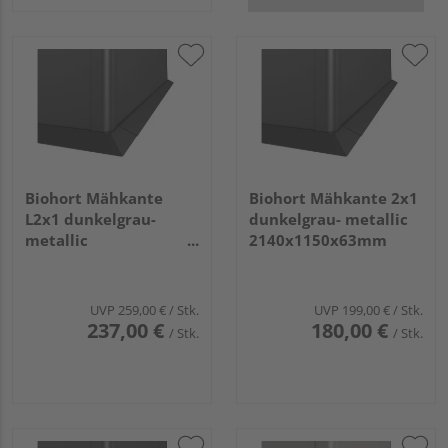
Biohort Mähkante
Biohort Mähkante 2x1
L2x1 dunkelgrau-
dunkelgrau- metallic
metallic
2140x1150x63mm
2140x2140x63mm
UVP
259,00 €
/ Stk.
UVP
199,00 €
/ Stk.
237,00 €
180,00 €
/ Stk.
/ Stk.