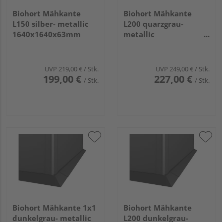
Biohort Mähkante
Biohort Mähkante
L150 silber- metallic
L200 quarzgrau-
1640x1640x63mm
metallic
2140x2140x63mm
UVP
219,00 €
/ Stk.
UVP
249,00 €
/ Stk.
199,00 €
227,00 €
/ Stk.
/ Stk.
Biohort Mähkante 1x1
Biohort Mähkante
dunkelgrau- metallic
L200 dunkelgrau-