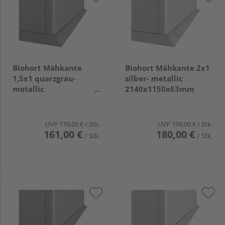
Biohort Mähkante
Biohort Mähkante 2x1
1,5x1 quarzgrau-
silber- metallic
metallic
2140x1150x63mm
1640x1150x63mm
UVP
179,00 €
/ Stk.
UVP
199,00 €
/ Stk.
161,00 €
180,00 €
/ Stk.
/ Stk.