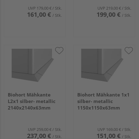
UVP
179,00 €
/ Stk.
UVP
219,00 €
/ Stk.
161,00 €
199,00 €
/ Stk.
/ Stk.
Biohort Mähkante
Biohort Mähkante 1x1
L2x1 silber- metallic
silber- metallic
2140x2140x63mm
1150x1150x63mm
UVP
259,00 €
/ Stk.
UVP
169,00 €
/ Stk.
237,00 €
151,00 €
/ Stk.
/ Stk.