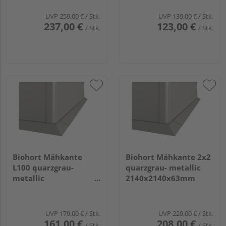
UVP
259,00 €
/ Stk.
UVP
139,00 €
/ Stk.
237,00 €
123,00 €
/ Stk.
/ Stk.
Biohort Mähkante
Biohort Mähkante 2x2
L100 quarzgrau-
quarzgrau- metallic
metallic
2140x2140x63mm
1150x1150x63mm
UVP
179,00 €
/ Stk.
UVP
229,00 €
/ Stk.
161,00 €
208,00 €
/ Stk.
/ Stk.