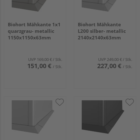
Biohort Mähkante 1x1
Biohort Mähkante
quarzgrau- metallic
L200 silber- metallic
1150x1150x63mm
2140x2140x63mm
UVP
169,00 €
/ Stk.
UVP
249,00 €
/ Stk.
151,00 €
227,00 €
/ Stk.
/ Stk.