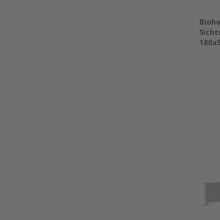
Bioho
Sicht
180x9
1800