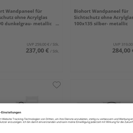
rt Wandpaneel für
Biohort Wandpaneel für
schutz ohne Acrylglas
Sichtschutz ohne Acrylgla
0 dunkelgrau- metallic
100x135 silber- metallic
x910x44mm
960x1370x44mm
UVP
259,00 €
/ Stk.
UVP
319,00
237,00 €
284,00 
/ Stk.