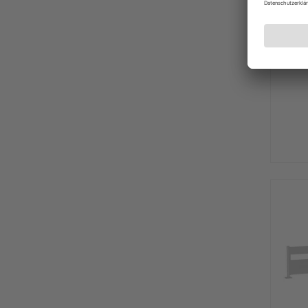
Bioho
Sicht
100x1
960x