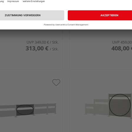
rt Wandpaneel für
Biohort Wandpaneel für
schutz mit Acrylglas
Sichtschutz mit Acrylglas
35 silber- metallic
180x135 silber- metallic
1370x44mm
1800x1370x44mm
UVP
349,00 €
/ Stk.
UVP
459,00
313,00 €
408,00 
/ Stk.