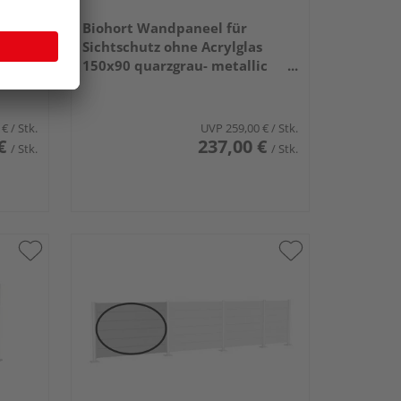
Biohort Wandpaneel für
Sichtschutz ohne Acrylglas
150x90 quarzgrau- metallic
1450x910x44mm
 €
/ Stk.
UVP
259,00 €
/ Stk.
€
237,00 €
/ Stk.
/ Stk.