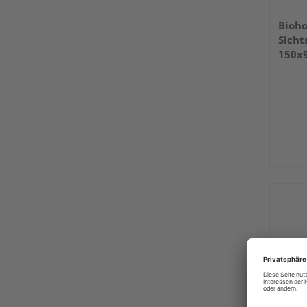
Bioho
Sicht
150x9
1450