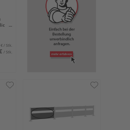
s
lic
 €
/ Stk.
€
/ Stk.