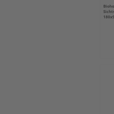
Bioho
Sicht
180x9
1800