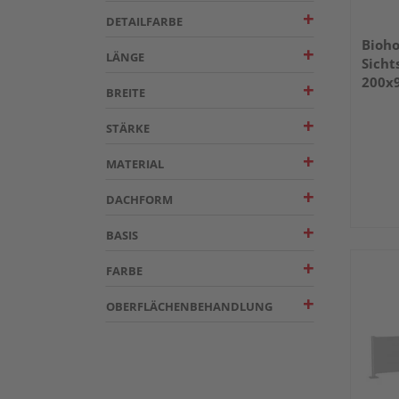
DETAILFARBE
Bioho
LÄNGE
Sicht
200x9
BREITE
1940
STÄRKE
MATERIAL
DACHFORM
BASIS
FARBE
OBERFLÄCHENBEHANDLUNG