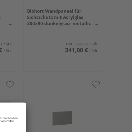
Biohort Wandpaneel für
s
Sichtschutz mit Acrylglas
200x90 dunkelgrau- metallic
1940x910x44mm
 €
/ Stk.
UVP
379,00 €
/ Stk.
€
341,00 €
/ Stk.
/ Stk.