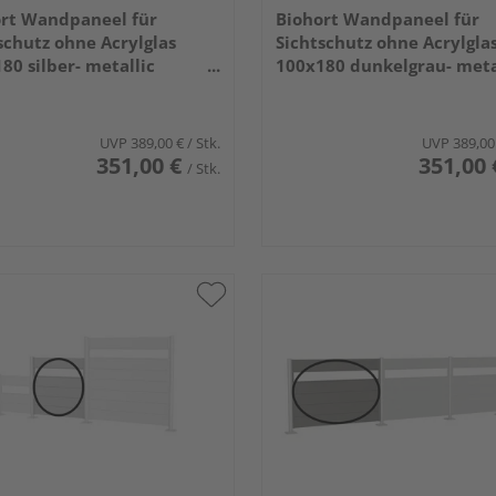
rt Wandpaneel für
Biohort Wandpaneel für
schutz ohne Acrylglas
Sichtschutz ohne Acrylgla
80 silber- metallic
100x180 dunkelgrau- meta
1820x44mm
960x1820x44mm
UVP
389,00 €
/ Stk.
UVP
389,00
351,00 €
351,00 
/ Stk.