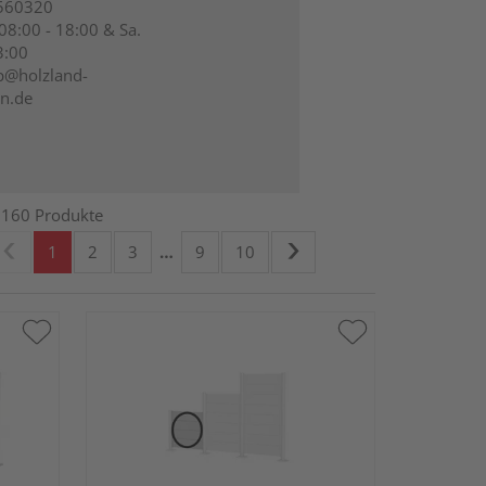
560320
 08:00 - 18:00 & Sa.
3:00
p@holzland-
n.de
1160 Produkte
1
2
3
…
9
10