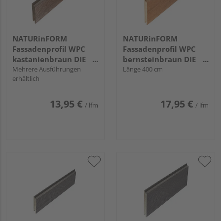
NATURinFORM
NATURinFORM
Fassadenprofil WPC
Fassadenprofil WPC
kastanienbraun DIE
bernsteinbraun DIE
GESTALTENDE
Mehrere Ausführungen
GESTALTENDE -
Länge 400 cm
erhältlich
EXKLUSIV - 103x17mm
152x17mm
13,95 €
17,95 €
/ lfm
/ lfm