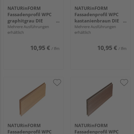
NATURinFORM
NATURinFORM
Fassadenprofil WPC
Fassadenprofil WPC
graphitgrau DIE
kastanienbraun DIE
GESTALTENDE -
Mehrere Ausführungen
GESTALTENDE -
Mehrere Ausführungen
erhältlich
erhältlich
70x17mm
70x17mm
10,95 €
10,95 €
/ lfm
/ lfm
NATURinFORM
NATURinFORM
Fassadenprofil WPC
Fassadenprofil WPC