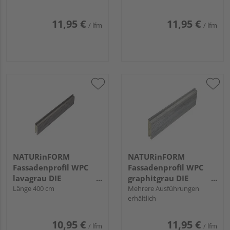
11,95 €
11,95 €
/ lfm
/ lfm
NATURinFORM
NATURinFORM
Fassadenprofil WPC
Fassadenprofil WPC
lavagrau DIE
graphitgrau DIE
GESTALTENDE
Länge 400 cm
GESTALTENDE -
Mehrere Ausführungen
erhältlich
EXKLUSIV - 70x17mm
103x17mm
10,95 €
11,95 €
/ lfm
/ lfm