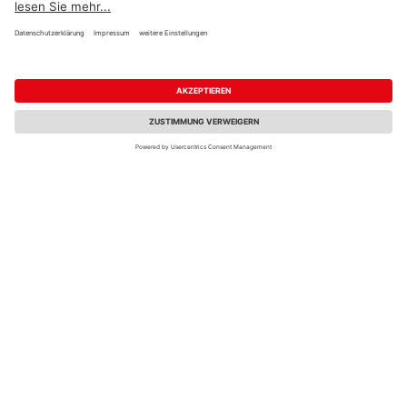
4,99 €
25,99 €
/ lfm
/ m²
NATURinFORM Die
NATURinFORM Die
Gestaltende small
Gestaltende exklusiv
Fassadenprofil
xl Graphitgrau
Bernsteinbraun
4000x152x17mm
6000x70x17mm
10,95 €
19,95 €
/ lfm
/ lfm