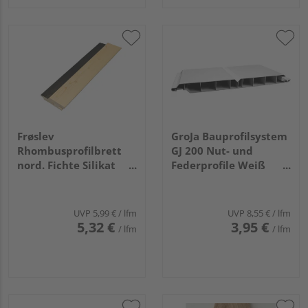
Frøslev
GroJa Bauprofilsystem
Rhombusprofilbrett
GJ 200 Nut- und
nord. Fichte Silikat
Federprofile Weiß
behandelt, schwarze
6000x200x17mm
Feder 27x95x4200mm
UVP
5,99 €
/ lfm
UVP
8,55 €
/ lfm
5,32 €
3,95 €
/ lfm
/ lfm