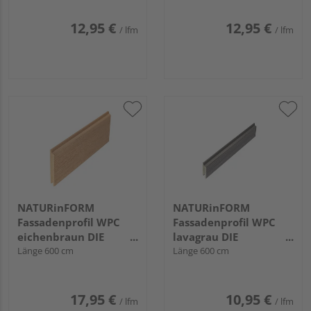
12,95 €
12,95 €
/ lfm
/ lfm
NATURinFORM
NATURinFORM
Fassadenprofil WPC
Fassadenprofil WPC
eichenbraun DIE
lavagrau DIE
GESTALTENDE -
Länge 600 cm
GESTALTENDE
Länge 600 cm
152x17mm
EXKLUSIV - 70x17mm
17,95 €
10,95 €
/ lfm
/ lfm