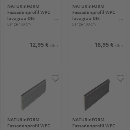
NATURinFORM
NATURinFORM
Fassadenprofil WPC
Fassadenprofil WPC
lavagrau DIE
lavagrau DIE
GESTALTENDE
Länge 400 cm
GESTALTENDE
Länge 400 cm
EXKLUSIV - 103x17mm
EXKLUSIV - 152x17mm
12,95 €
18,95 €
/ lfm
/ lfm
NATURinFORM
NATURinFORM
Fassadenprofil WPC
Fassadenprofil WPC