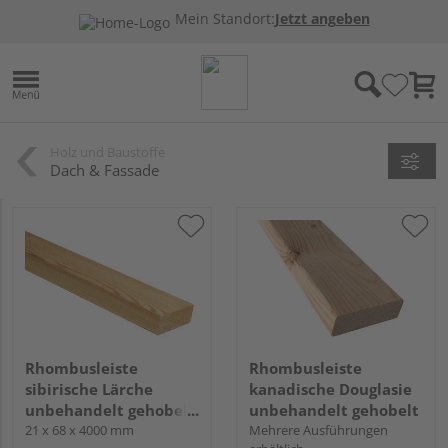
Mein Standort:
Jetzt angeben
Holz und Baustoffe
Dach & Fassade
Rhombusleiste
Rhombusleiste
sibirische Lärche
kanadische Douglasie
unbehandelt gehobelt
unbehandelt gehobelt
hobelfallend
21 x 68 x 4000 mm
Mehrere Ausführungen