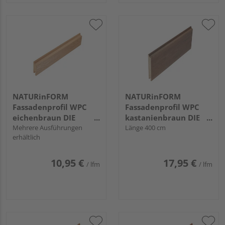
NATURinFORM
NATURinFORM
Fassadenprofil WPC
Fassadenprofil WPC
eichenbraun DIE
kastanienbraun DIE
GESTALTENDE -
Mehrere Ausführungen
GESTALTENDE -
Länge 400 cm
erhältlich
70x17mm
152x17mm
10,95 €
17,95 €
/ lfm
/ lfm