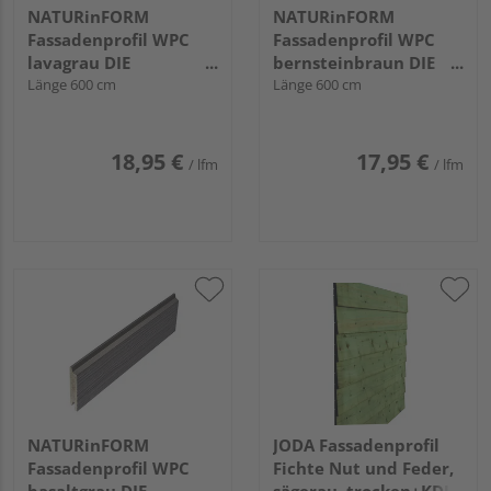
NATURinFORM
NATURinFORM
Fassadenprofil WPC
Fassadenprofil WPC
lavagrau DIE
bernsteinbraun DIE
GESTALTENDE
Länge 600 cm
GESTALTENDE -
Länge 600 cm
EXKLUSIV - 152x17mm
152x17mm
18,95 €
17,95 €
/ lfm
/ lfm
NATURinFORM
JODA Fassadenprofil
Fassadenprofil WPC
Fichte Nut und Feder,