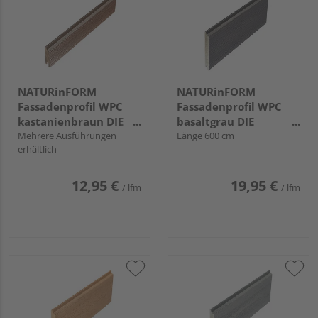
NATURinFORM
NATURinFORM
Fassadenprofil WPC
Fassadenprofil WPC
kastanienbraun DIE
basaltgrau DIE
GESTALTENDE
Mehrere Ausführungen
GESTALTENDE
Länge 600 cm
erhältlich
EXKLUSIV - 70x17mm
EXKLUSIV - 152x17mm
12,95 €
19,95 €
/ lfm
/ lfm