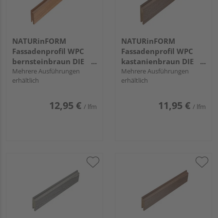
NATURinFORM
NATURinFORM
Fassadenprofil WPC
Fassadenprofil WPC
bernsteinbraun DIE
kastanienbraun DIE
GESTALTENDE
Mehrere Ausführungen
GESTALTENDE -
Mehrere Ausführungen
erhältlich
erhältlich
EXKLUSIV - 70x17mm
103x17mm
12,95 €
11,95 €
/ lfm
/ lfm