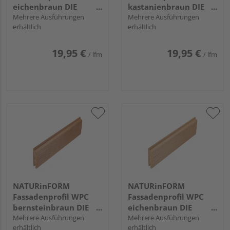
eichenbraun DIE
kastanienbraun DIE
GESTALTENDE
Mehrere Ausführungen
GESTALTENDE
Mehrere Ausführungen
erhältlich
erhältlich
EXKLUSIV - 152x17mm
EXKLUSIV - 152x17mm
19,95 €
19,95 €
/ lfm
/ lfm
NATURinFORM
NATURinFORM
Fassadenprofil WPC
Fassadenprofil WPC
bernsteinbraun DIE
eichenbraun DIE
GESTALTENDE -
Mehrere Ausführungen
GESTALTENDE -
Mehrere Ausführungen
erhältlich
erhältlich
103x17mm
103x17mm