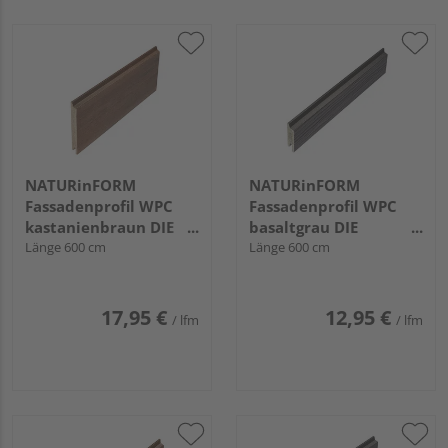
NATURinFORM
NATURinFORM
Fassadenprofil WPC
Fassadenprofil WPC
kastanienbraun DIE
basaltgrau DIE
GESTALTENDE -
Länge 600 cm
GESTALTENDE
Länge 600 cm
152x17mm
EXKLUSIV - 70x17mm
17,95 €
12,95 €
/ lfm
/ lfm