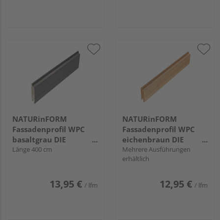
NATURinFORM
NATURinFORM
Fassadenprofil WPC
Fassadenprofil WPC
basaltgrau DIE
eichenbraun DIE
GESTALTENDE
Länge 400 cm
GESTALTENDE
Mehrere Ausführungen
erhältlich
EXKLUSIV - 103x17mm
EXKLUSIV - 70x17mm
13,95 €
12,95 €
/ lfm
/ lfm