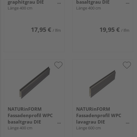
graphitgrau DIE
basaltgrau DIE
GESTALTENDE -
Länge 400 cm
GESTALTENDE
Länge 400 cm
152x17mm
EXKLUSIV - 152x17mm
17,95 €
19,95 €
/ lfm
/ lfm
NATURinFORM
NATURinFORM
Fassadenprofil WPC
Fassadenprofil WPC
basaltgrau DIE
lavagrau DIE
GESTALTENDE
Länge 400 cm
GESTALTENDE
Länge 600 cm
EXKLUSIV - 70x17mm
EXKLUSIV - 103x17mm