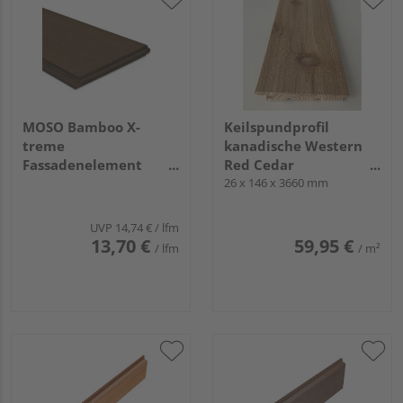
MOSO Bamboo X-
Keilspundprofil
treme
kanadische Western
Fassadenelement
Red Cedar
Geschlossenes Profil
unbehandelt,
26 x 146 x 3660 mm
1850x137x18mm
Sichtseite riffelgesägt
Density Stirns. 2mm x
UVP
14,74 €
/ lfm
45°
13,70 €
59,95 €
/ lfm
/ m²