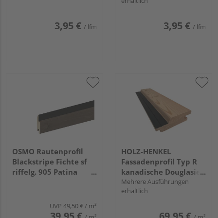
erhältlich
3,95 €
3,95 €
/ lfm
/ lfm
OSMO Rautenprofil
HOLZ-HENKEL
Blackstripe Fichte sf
‎Fassadenprofil Typ R
riffelg. 905 Patina
kanadische Douglasie,
endbehandelt, Feder
gehobelt, Kanten
Mehrere Ausführungen
erhältlich
schwarz 21x96mm,
gerundet, N+F
4,2m
UVP
49,50 €
/ m²
39,95 €
69,95 €
/ m²
/ m²