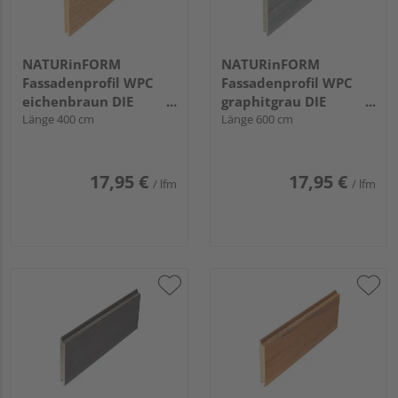
NATURinFORM
NATURinFORM
Fassadenprofil WPC
Fassadenprofil WPC
eichenbraun DIE
graphitgrau DIE
GESTALTENDE -
Länge 400 cm
GESTALTENDE -
Länge 600 cm
152x17mm
152x17mm
17,95 €
17,95 €
/ lfm
/ lfm