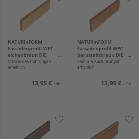
NATURinFORM
NATURinFORM
Fassadenprofil WPC
Fassadenprofil WPC
eichenbraun DIE
bernsteinbraun DIE
GESTALTENDE
Mehrere Ausführungen
GESTALTENDE
Mehrere Ausführungen
erhältlich
erhältlich
EXKLUSIV - 103x17mm
EXKLUSIV - 103x17mm
13,95 €
13,95 €
/ lfm
/ lfm