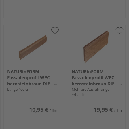
NATURinFORM
NATURinFORM
Fassadenprofil WPC
Fassadenprofil WPC
bernsteinbraun DIE
bernsteinbraun DIE
GESTALTENDE -
Länge 400 cm
GESTALTENDE
Mehrere Ausführungen
erhältlich
70x17mm
EXKLUSIV - 152x17mm
10,95 €
19,95 €
/ lfm
/ lfm