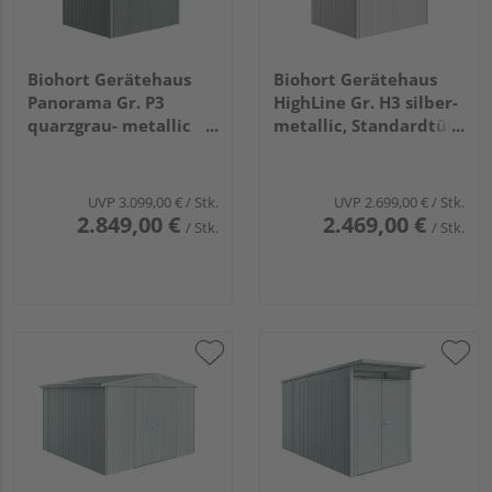
Biohort Gerätehaus
Biohort Gerätehaus
Panorama Gr. P3
HighLine Gr. H3 silber-
quarzgrau- metallic
metallic, Standardtür
mit Standardtür
2750x2350x2220mm
2730x2380x2270mm
UVP
3.099,00 €
/ Stk.
UVP
2.699,00 €
/ Stk.
2.849,00 €
2.469,00 €
/ Stk.
/ Stk.