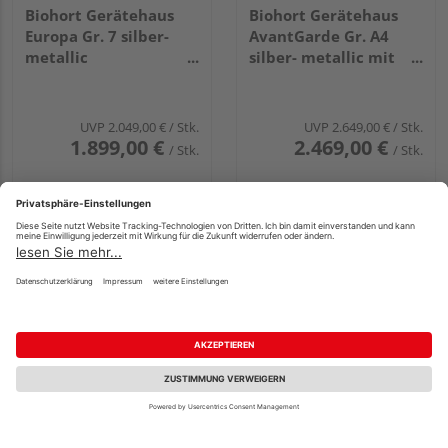
Biohort Gerätehaus
Biohort Gerätehaus
Europa Gr. 7 silber-
AvantGarde Gr. A4
metallic
silber- metallic mit
3160x3000x2090mm
Doppeltür schmal
1800x3800x2220mm
UVP
2.049,00 €
/ Stk.
UVP
2.649,00 €
/ Stk.
1.899,00 €
2.469,00 €
/ Stk.
/ Stk.
Biohort Gerätehaus
Biohort Gerätehaus
HighLine Gr. H3 silber-
HighLine Gr. H3