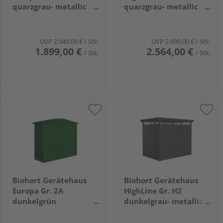
quarzgrau- metallic
quarzgrau- metallic
3160x3000x2090mm
mit Doppeltür
2750x1950x2220mm
UVP
2.049,00 €
/ Stk.
UVP
2.699,00 €
/ Stk.
1.899,00 €
2.564,00 €
/ Stk.
/ Stk.
Biohort Gerätehaus
Biohort Gerätehaus
Europa Gr. 2A
HighLine Gr. H2
dunkelgrün
dunkelgrau- metallic,
2440x840x2030mm
Standardtür
2750x1950x2220mm