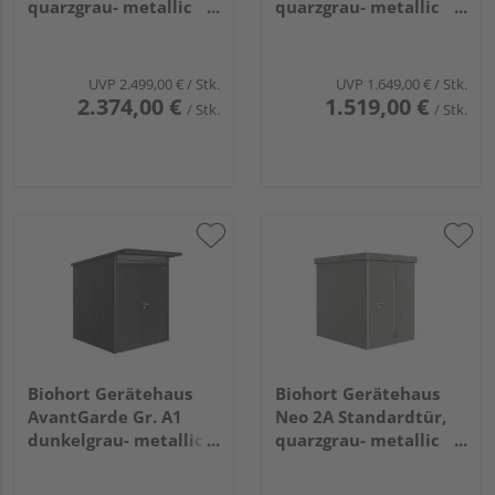
quarzgrau- metallic
quarzgrau- metallic
mit Standardtür
mit Standardtür
2730x1580x2270mm
1800x2200x2180mm
UVP
2.499,00 €
/ Stk.
UVP
1.649,00 €
/ Stk.
2.374,00 €
1.519,00 €
/ Stk.
/ Stk.
Biohort Gerätehaus
Biohort Gerätehaus
AvantGarde Gr. A1
Neo 2A Standardtür,
dunkelgrau- metallic
quarzgrau- metallic
mit Doppeltür schmal
1800x2360x2220mm
1800x2220x2180mm