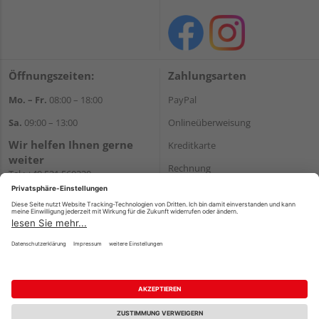
Öffnungszeiten:
Zahlungsarten
Mo. – Fr.
08:00 – 18:00
PayPal
Sa.
09:00 – 13:00
Onlineüberweisung
Wir helfen Ihnen gerne
Kreditkarte
weiter
Rechnung
Tel.:
+49 521 560320
E-Mail:
shop@holzland-
*Bonität vorausgesetzt
brinkmann.de
Versand
Versandkosten
Impressum
AGB
Widerruf
Datenschutz
Reservierungsbedingungen
Vertrag widerrufen