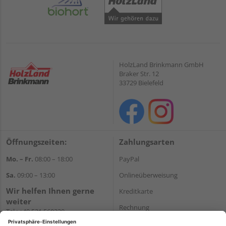
HolzLand Brinkmann GmbH
Braker Str. 12
33729 Bielefeld
Öffnungszeiten:
Zahlungsarten
Mo. – Fr.
08:00 – 18:00
PayPal
Sa.
09:00 – 13:00
Onlineüberweisung
Wir helfen Ihnen gerne
Kreditkarte
weiter
Rechnung
Tel.:
+49 521 560320
E-Mail:
shop@holzland-
*Bonität vorausgesetzt