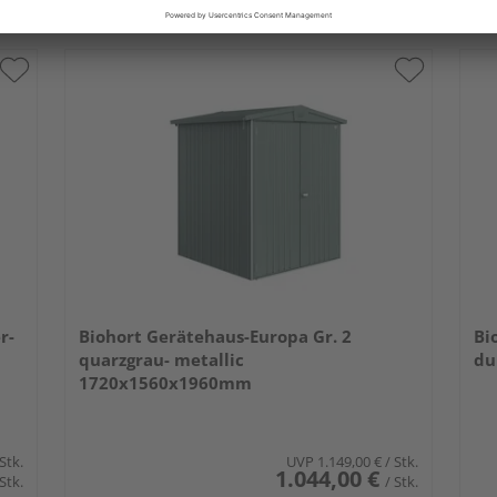
r-
Biohort Gerätehaus-Europa Gr. 2
Bi
quarzgrau- metallic
du
1720x1560x1960mm
 Stk.
UVP
1.149,00 €
/ Stk.
1.044,00 €
 Stk.
/ Stk.