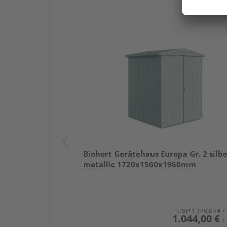
Biohort Gerätehaus Europa Gr. 2 silbe
metallic 1720x1560x1960mm
UVP
1.149,00 €
/
1.044,00 €
/