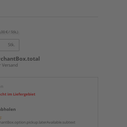
,00 € / Stk.)
Stk.
rchantBox.total
r Versand
en
icht im Liefergebiet
abholen
g:
antBox.option.pickup.laterAvailable.subtext