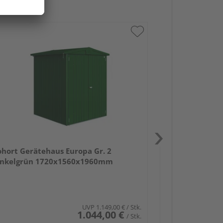
Biohort Geräte
dunkelgrau- me
1720x1560x1
ohort Gerätehaus Europa Gr. 2
nkelgrün 1720x1560x1960mm
UVP
1.149,00 €
/ Stk.
1.044,00 €
/ Stk.