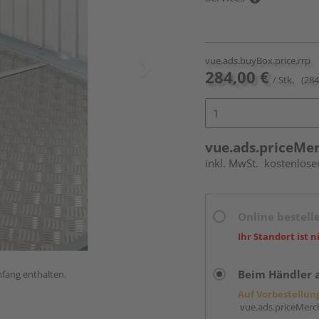
vue.ads.buyBox.price.rrp
284,00 €
/ Stk.
(284
vue.ads.priceMe
inkl. MwSt.
kostenlose
Online bestell
Ihr Standort ist n
Beim Händler 
mfang enthalten.
Auf Vorbestellun
vue.ads.priceMerch