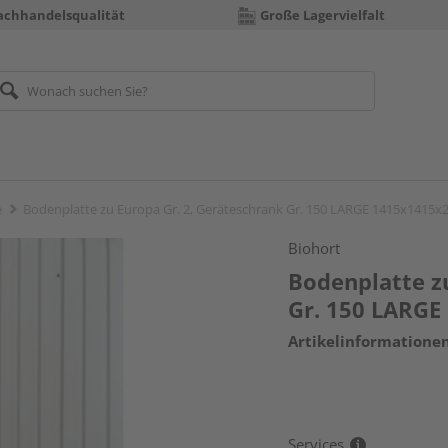
achhandelsqualität
Große Lagervielfalt
e
Bodenplatte zu Europa Gr. 2, Geräteschrank Gr. 150 LARGE 1415x1415
Biohort
Bodenplatte z
Gr. 150 LARG
Artikelinformatione
Services