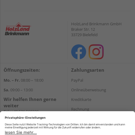
HolzLand Brinkmann GmbH
Braker Str. 12
33729 Bielefeld
Öffnungszeiten:
Zahlungsarten
Mo. – Fr.
08:00 – 18:00
PayPal
Sa.
09:00 – 13:00
Onlineüberweisung
Wir helfen Ihnen gerne
Kreditkarte
weiter
Rechnung
Tel.:
+49 521 560320
E-Mail:
shop@holzland-
*Bonität vorausgesetzt
brinkmann.de
Versand
Versandkosten