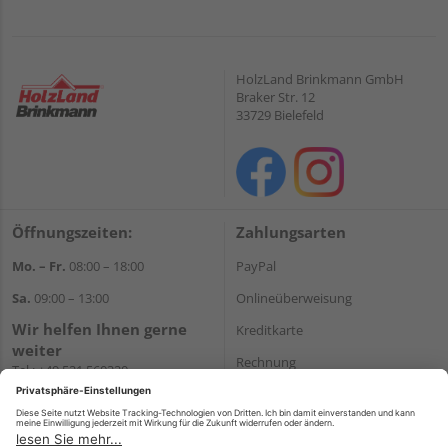
HolzLand Brinkmann GmbH
Braker Str. 12
33729 Bielefeld
Öffnungszeiten:
Zahlungsarten
Mo. – Fr.
08:00 – 18:00
PayPal
Sa.
09:00 – 13:00
Onlineüberweisung
Wir helfen Ihnen gerne
Kreditkarte
weiter
Rechnung
Tel.:
+49 521 560320
E-Mail:
shop@holzland-
*Bonität vorausgesetzt
brinkmann.de
Versand
Versandkosten