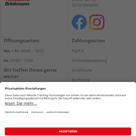
33729 Bielefeld
Öffnungszeiten:
Zahlungsarten
Mo. – Fr.
08:00 – 18:00
PayPal
Sa.
09:00 – 13:00
Onlineüberweisung
Wir helfen Ihnen gerne
Kreditkarte
weiter
Rechnung
Tel.:
+49 521 560320
E-Mail:
shop@holzland-
*Bonität vorausgesetzt
brinkmann.de
Versand
Versandkosten
Impressum
AGB
Widerruf
Datenschutz