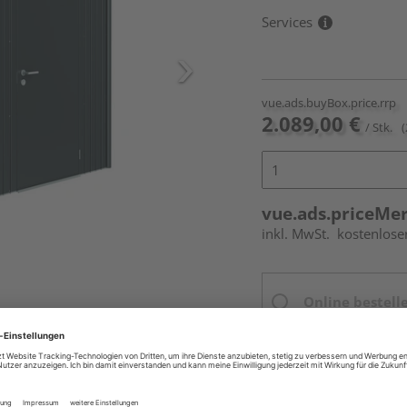
Services
vue.ads.buyBox.price.rrp
2.089,00 €
/ Stk.
(
vue.ads.priceMe
inkl. MwSt.
kostenlose
Online bestell
Ihr Standort ist n
Beim Händler 
Auf Vorbestellun