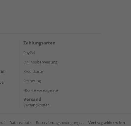
Zahlungsarten
PayPal
Onlineüberweisung
ter
Kreditkarte
Rechnung
de
*Bonität vorausgesetzt
Versand
Versandkosten
ruf
Datenschutz
Reservierungsbedingungen
Vertrag widerrufen