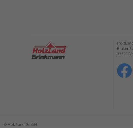
HolzLan
Braker St
33729 Bie
©
HolzLand GmbH