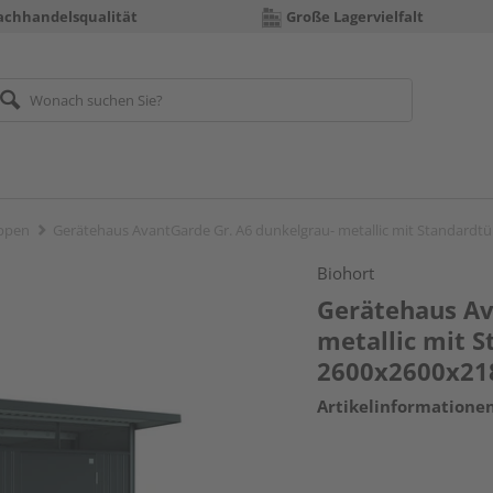
achhandelsqualität
Große Lagervielfalt
ppen
Gerätehaus AvantGarde Gr. A6 dunkelgrau- metallic mit Standard
Biohort
Gerätehaus Av
metallic mit 
2600x2600x2
Artikelinformatione