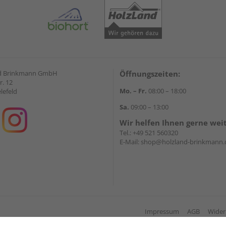
d Brinkmann GmbH
Öffnungszeiten:
r. 12
Mo. – Fr.
08:00 – 18:00
lefeld
Sa.
09:00 – 13:00
Wir helfen Ihnen gerne wei
Tel.:
+49 521 560320
E-Mail:
shop@holzland-brinkmann.
Impressum
AGB
Wider