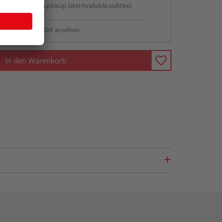
antBox.option.pickup.laterAvailable.subtext
sstellung - vor Ort ansehen.
In den Warenkorb