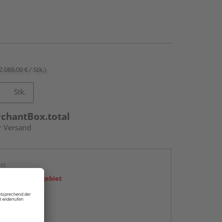
2.089,00 € / Stk.)
Stk.
rchantBox.total
r Versand
en
icht im Liefergebiet
abholen
g: